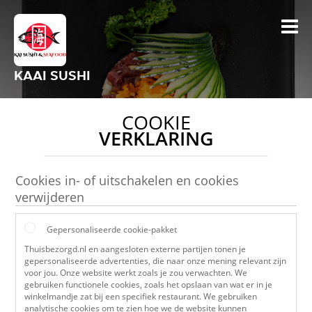
KAAI SUSHI
COOKIE
VERKLARING
Cookies in- of uitschakelen en cookies
verwijderen
Gepersonaliseerde cookie-pakket
Thuisbezorgd.nl en aangesloten externe partijen tonen je
gepersonaliseerde advertenties, die naar onze mening relevant zijn
voor jou. Onze website werkt zoals je zou verwachten. We
gebruiken functionele cookies, zoals het opslaan van wat er in je
winkelmandje zat bij een specifiek restaurant. We gebruiken
analytische cookies om te zien hoe we de website kunnen